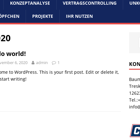
KONZEPTANALYSE
VERTRAGSCONTROLLING
UNK
KÖPFCHEN
PROJEKTE
IHR NUTZEN
020
lo world!
vember 6, 2020
admin
1
KON
me to WordPress. This is your first post. Edit or delete it,
start writing!
Baum
Tresk
12623
Tel.:
info